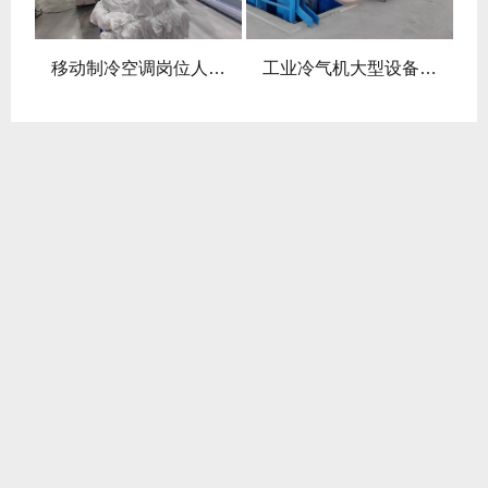
用
移动制冷空调岗位人员降温
工业冷气机大型设备降温