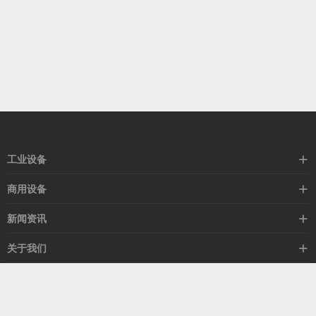
工业设备
空冷器
商用设备
闭式塔
暖风机
新闻资讯
热风机
除湿机
行业新闻
关于我们
换热器
冷气机
公司新闻
集团简介
冷风机
客服热线
媒体新闻
荣誉资质
15505329852
公益活动