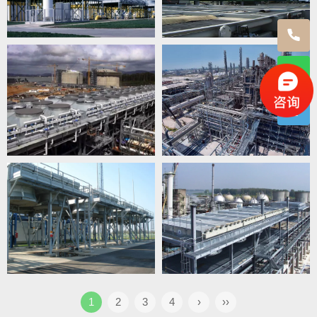
1
2
3
4
›
››