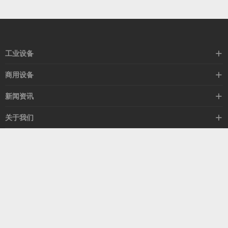
工业设备
空冷器
商用设备
闭式塔
暖风机
新闻资讯
热风机
除湿机
行业新闻
关于我们
换热器
冷气机
公司新闻
集团简介
冷风机
客服热线
媒体新闻
荣誉资质
15505329852
公益活动
服务团队
联系我们
山东省青岛市昌瑞东路7号